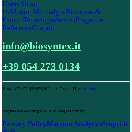
Home
About
Us
Mission
Microalghe
Biomasse &
Estratti
Tecnologia
Servizi
Progetti e
Referenze
Contatti
info@biosyntex.it
+39 054 273 0134
P.iva / CF: IT 02687620811 • Created by
Struchel
Biosyntex S.r.l.
via d’Azeglio, 57
40123 Bologna (BO)
Italy
Privacy Policy
Matomo Analytics
Scopri le
Sedi