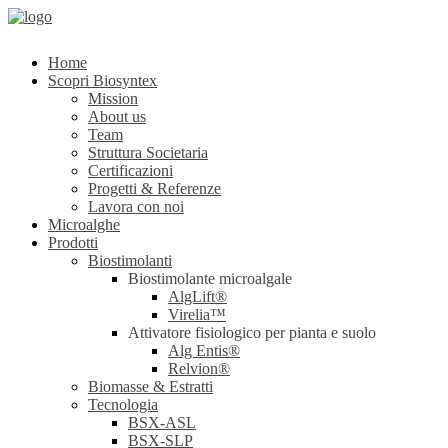
Home
Scopri Biosyntex
Mission
About us
Team
Struttura Societaria
Certificazioni
Progetti & Referenze
Lavora con noi
Microalghe
Prodotti
Biostimolanti
Biostimolante microalgale
AlgLift®
Virelia™
Attivatore fisiologico per pianta e suolo
Alg Entis®
Relvion®
Biomasse & Estratti
Tecnologia
BSX-ASL
BSX-SLP