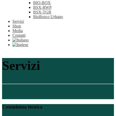
BIO-BOX
BSX-RWP
BSX-TGR
BioBosco Urbano
Servizi
Shop
Media
Contatti
Servizi
Consulenza tecnica