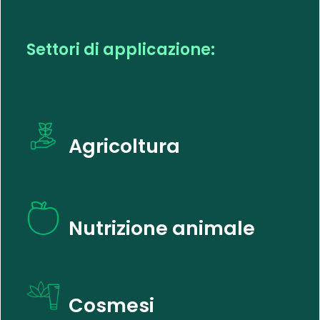
S
e
t
t
o
r
i
d
i
a
p
p
l
i
c
a
z
i
o
n
e
:
Agricoltura
Nutrizione animale
Cosmesi