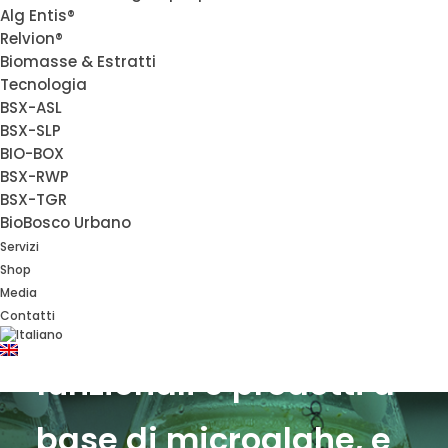
Alg Entis®
Siamo un’
azienda
Relvion®
Biomasse & Estratti
Tecnologia
biotech
che trasforma
BSX-ASL
BSX-SLP
la ricerca in
prodotti
BIO-BOX
BSX-RWP
BSX-TGR
reali
.
BioBosco Urbano
Servizi
Sviluppiamo e
Shop
Media
forniamo
ingredienti
Contatti
funzionali e prodotti a
base di microalghe, e