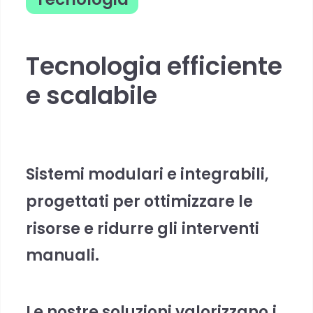
Tecnologia efficiente
e scalabile
S
i
s
t
e
m
i
m
o
d
u
l
a
r
i
e
i
n
t
e
g
r
a
b
i
l
i
,
p
r
o
g
e
t
t
a
t
i
p
e
r
o
t
t
i
m
i
z
z
a
r
e
l
e
r
i
s
o
r
s
e
e
r
i
d
u
r
r
e
g
l
i
i
n
t
e
r
v
e
n
t
i
m
a
n
u
a
l
i
.
L
e
n
o
s
t
r
e
s
o
l
u
z
i
o
n
i
v
a
l
o
r
i
z
z
a
n
o
i