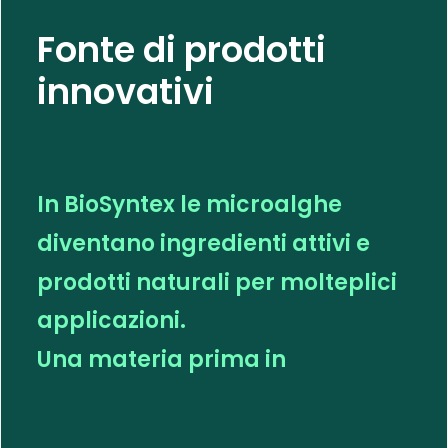
Fonte di prodotti
innovativi
I
n
B
i
o
S
y
n
t
e
x
l
e
m
i
c
r
o
a
l
g
h
e
d
i
v
e
n
t
a
n
o
i
n
g
r
e
d
i
e
n
t
i
a
t
t
i
v
i
e
p
r
o
d
o
t
t
i
n
a
t
u
r
a
l
i
p
e
r
m
o
l
t
e
p
l
i
c
i
a
p
p
l
i
c
a
z
i
o
n
i
.
U
n
a
m
a
t
e
r
i
a
p
r
i
m
a
i
n
n
o
v
a
t
i
v
a
e
s
o
s
t
e
n
i
b
i
l
e
a
b
a
s
s
o
i
m
p
a
t
t
o
a
m
b
i
e
n