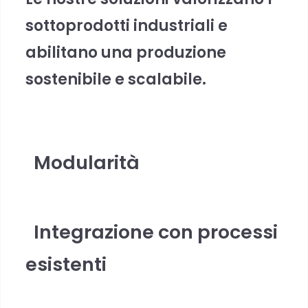
s
o
t
t
o
p
r
o
d
o
t
t
i
i
n
d
u
s
t
r
i
a
l
i
e
a
b
i
l
i
t
a
n
o
u
n
a
p
r
o
d
u
z
i
o
n
e
s
o
s
t
e
n
i
b
i
l
e
e
s
c
a
l
a
b
i
l
e
.
Modularità
Integrazione con processi
esistenti