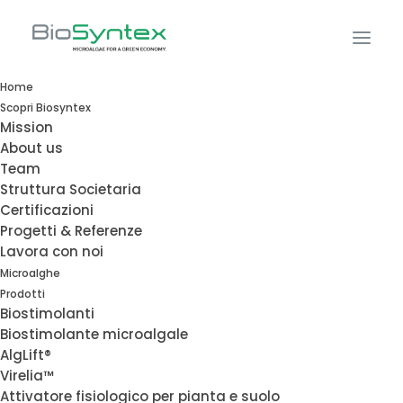
Home
Scopri Biosyntex
Mission
Microalghe:
About us
Team
Struttura Societaria
dai laboratori
Certificazioni
Progetti & Referenze
Lavora con noi
BioSyntex al
Microalghe
Prodotti
mercato
Biostimolanti
Biostimolante microalgale
AlgLift®
Virelia™
Attivatore fisiologico per pianta e suolo