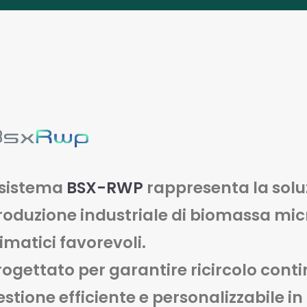
l sistema
BSX-RWP
rappresenta la soluz
roduzione industriale di biomassa micr
limatici favorevoli.
rogettato per garantire ricircolo cont
estione efficiente e personalizzabile in