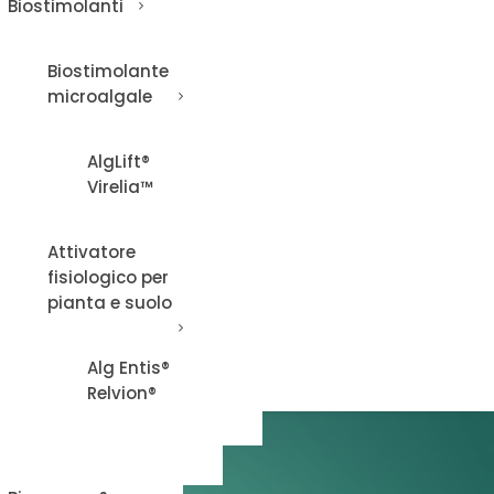
Biostimolanti
Biostimolante
microalgale
AlgLift®
Virelia™
Attivatore
fisiologico per
pianta e suolo
Alg Entis®
Relvion®