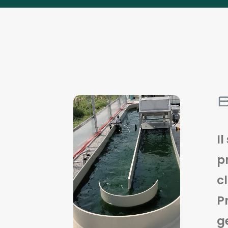
I
p
c
P
g