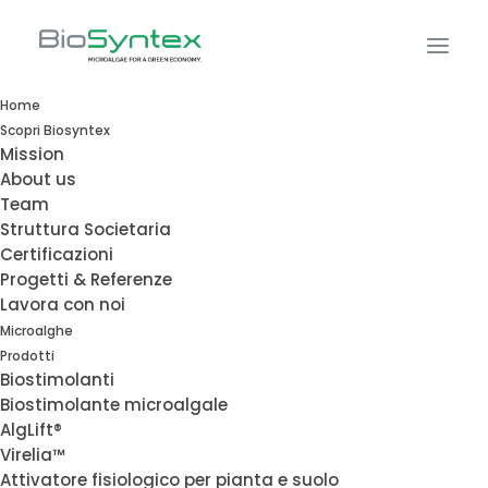
Home
Scopri Biosyntex
Mission
About us
Team
Struttura Societaria
Certificazioni
Progetti & Referenze
Produrre
Lavora con noi
Microalghe
meglio
Prodotti
Biostimolanti
Biostimolante microalgale
Sprecare di
AlgLift®
Virelia™
Attivatore fisiologico per pianta e suolo