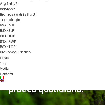
meno
Alg Entis®
Relvion®
Biomasse & Estratti
Tecnologia
BSX-ASL
BSX-SLP
T
r
a
s
f
o
r
m
i
a
m
o
i
v
a
l
o
r
i
BIO-BOX
BSX-RWP
i
n
a
z
i
o
n
e
:
i
n
BSX-TGR
BioBosco Urbano
Servizi
B
i
o
S
y
n
t
e
x
l
a
Shop
Media
s
o
s
t
e
n
i
b
i
l
i
t
à
è
u
n
a
Contatti
p
r
a
t
i
c
a
q
u
o
t
i
d
i
a
n
a
.